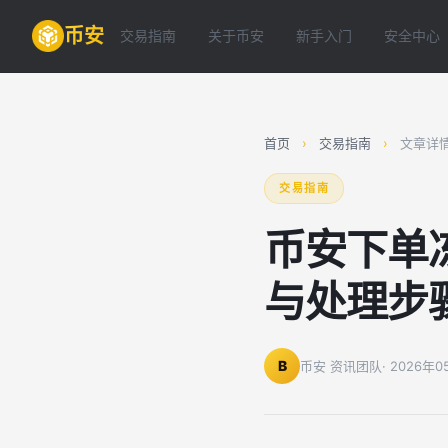
币安
交易指南
关于币安
新手入门
安全中心
首页
›
交易指南
›
文章详
交易指南
币安下单
与处理步
B
币安 资讯团队
· 2026年