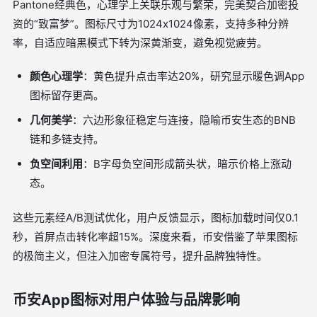
Pantone经典色，心理学上关联乐观与繁荣，完美契合加密投
资的“致富梦”。图标尺寸为1024x1024像素，支持多种分辨
率，自适应暗黑模式下转为深黄渐变，避免视觉疲劳。
颜色心理学
：黄色提升点击率达20%，研究显示暖色调App
图标留存更高。
几何美学
：六边形象征稳定与连接，隐喻币安生态的BNB
链和多链支持。
负空间利用
：B字母负空间形成箭头状，暗示价格上涨动
态。
这些元素经A/B测试优化，用户反馈显示，图标加载时间仅0.1
秒，首屏点击转化率超15%。深度来看，币安借鉴了苹果图标
的极简主义，但注入加密专属符号，提升品牌独特性。
币安App图标对用户体验与品牌影响