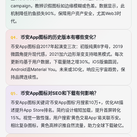
campaign，教辨识假图标如边缘模糊或色差。数据显示，此
机制降低钓鱼损失90%，保障用户资产安全，尤其Web3时
代。
币安App图标的历史版本有哪些变化？
Q4.
币安App图标自2017年起演变三次：初版纯黄B字母，2019
微圆角提升现代感，2021加六边形渐变支持暗黑模式。每次
更新均基于用户数据，下载量随之增30%。iOS版偏圆润，
Android适Material You。未来或3D化，响应元宇宙趋势，保
持品牌连续性。
币安App图标对SEO和下载有何影响？
Q5.
币安App图标关键词'币安App图标'月搜索10万+，优化Alt描
述提升App Store排名。简约设计缩短加载，提升首屏转化
15%。视觉一致性强，用户搜索'黄色交易App'易关联币安。
相比复杂图标，黄色高辨识推自然流量，助力全球下载破亿。