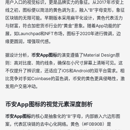
用户入口的视觉标识，更是品牌实力的象征。从2017年币安上
线之初，图标便以简洁的黄色调为主，融入“B”字母变形，象征
区块链的无限可能。早期版本采用扁平化设计，黄色代表活力
与财富，符合加密货币行业的“黄金”意象。随着App功能的扩
展，如Launchpad和NFT市场，图标于2020年进行微调，边
缘更圆润，增强现代感。
据设计分析，
币安App图标
的演变遵循了Material Design原
则：高对比度、简约线条，确保在小尺寸屏幕上清晰可见。这
不仅提升了辨识度，还适应了iOS和Android的双平台需求。相
比竞争对手如Coinbase的蓝色调，币安的黄色更具侵略性，激
发用户交易冲动。
币安App图标的视觉元素深度剖析
币安App图标
的核心是抽象化的“B”字母，内部嵌入六边形图
案，代表区块链的去中心化网络。黄色（#F0B90B）是