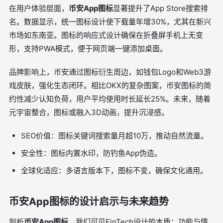
在用户体验层面，
币安App图标
显著提升了App Store搜索排
名。数据显示，统一图标设计使下载量年增30%，尤其在新兴
市场如东南亚。图标的响应式设计确保在折叠屏手机上无变
形，支持PWA模式，便于网页端一键添加桌面。
品牌影响上，币安通过图标衍生周边，如钱包Logo和Web3游
戏皮肤，强化生态闭环。相比OKX的复杂图案，币安图标的简
约性减少认知负荷，用户平均使用时长延长25%。未来，随着
元宇宙整合，图标或融入3D动画，提升沉浸感。
SEO价值：图标关键词搜索量月超10万，推动自然流量。
安全性：图标内置水印，防钓鱼App伪造。
全球化适应：多语言版本下，图标不变，确保文化通用。
币安App图标的设计启示与未来趋势
剖析
币安App图标
，我们可见FinTech设计的本质：功能与情