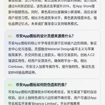
象征财富、活力与乐观，契合加密货币的盈利预期。设计团队
通过A/B测试验证，该色调点击率提升20%，在App Store搜
索中脱颖而出。同时，黄色高对比度确保小屏清晰，适应全球
用户视觉习惯。相比冷色调竞争对手，黄色更具情感冲击，强
化品牌记忆点。未来或扩展渐变以支持暗黑模式。
币安App图标的设计灵感来源是什么？
Q2.
币安App图标的核心'B'字母变形源于区块链六边形网络，象征
去中心化与连接。灵感融合Material Design扁平主义与苹果
极简美学，负空间形成上涨箭头，暗示交易获利。创始人CZ
强调实用性，经用户反馈迭代，确保跨平台一致。相比
Coinbase，币安注入加密专属符号，提升独特性，推动生态
如BNB链品牌延伸。
币安App图标如何防伪造和钓鱼？
Q3.
币安App图标内置微观水印和哈希验证，官方渠道下载时自动
校验。设计上独特色调与六边形细节难仿冒，用户可通过App
签名核实开发者'Binance Limited'。平台还推教育