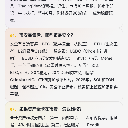
具：TradingView设警报。记住：市场10年周期，熊市学知
识，牛市执行。坚持6月，你将避开90%陷阱，成为稳健玩
家。
币安暴雷后，哪些币最安全？
Q6.
安全币首选蓝筹：BTC（数字黄金，抗跌王）、ETH（生态王
者，L2升级后Gas低）。稳定币：USDC（Circle审计透
明）、BUSD（虽币安发但储备实）。避开：小币、Meme
币、平台币如BNB（暴雷时跌97%）。配置：50%
BTC/ETH，30%稳定，20% DeFi收益农。追踪：
CoinMarketCap市值前10永不过时。2026年，SOL和TON
崛起，但不超过10%。安全不止持币，还需链上监控和定期再
平衡。
如果资产全卡在币安，怎么维权？
Q7.
全卡资产维权分四步：第一，内部申诉——App内提票，附证
据，48小时无回跟进。第二，社区曝光——Reddit