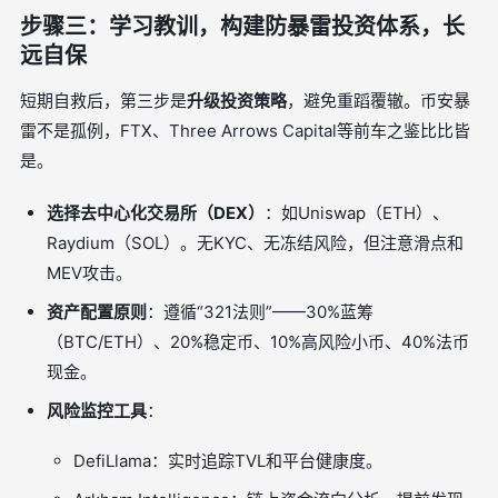
步骤三：学习教训，构建防暴雷投资体系，长
远自保
短期自救后，第三步是
升级投资策略
，避免重蹈覆辙。币安暴
雷不是孤例，FTX、Three Arrows Capital等前车之鉴比比皆
是。
选择去中心化交易所（DEX）
：如Uniswap（ETH）、
Raydium（SOL）。无KYC、无冻结风险，但注意滑点和
MEV攻击。
资产配置原则
：遵循“321法则”——30%蓝筹
（BTC/ETH）、20%稳定币、10%高风险小币、40%法币
现金。
风险监控工具
：
DefiLlama：实时追踪TVL和平台健康度。