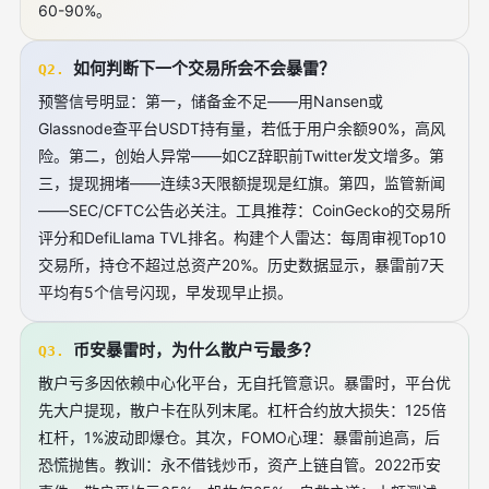
60-90%。
如何判断下一个交易所会不会暴雷？
Q2.
预警信号明显：第一，储备金不足——用Nansen或
Glassnode查平台USDT持有量，若低于用户余额90%，高风
险。第二，创始人异常——如CZ辞职前Twitter发文增多。第
三，提现拥堵——连续3天限额提现是红旗。第四，监管新闻
——SEC/CFTC公告必关注。工具推荐：CoinGecko的交易所
评分和DefiLlama TVL排名。构建个人雷达：每周审视Top10
交易所，持仓不超过总资产20%。历史数据显示，暴雷前7天
平均有5个信号闪现，早发现早止损。
币安暴雷时，为什么散户亏最多？
Q3.
散户亏多因依赖中心化平台，无自托管意识。暴雷时，平台优
先大户提现，散户卡在队列末尾。杠杆合约放大损失：125倍
杠杆，1%波动即爆仓。其次，FOMO心理：暴雷前追高，后
恐慌抛售。教训：永不借钱炒币，资产上链自管。2022币安