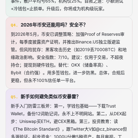
事件，散户平均亏65%，机构仅25%。自救之道：小额测试
+冷钱包+止损单。升级后，你将成为机构级玩家。
2026年币安还能用吗？安全不？
Q4.
到2026年5月，币安已调整策略：加强Proof of Reserves审
计，每季度披露资产证明，并推出Binance.US独立版避监
管。但风险犹存：黑客攻击历史（如2019丢7000BTC）和地
缘政治影响。安全指数：7/10。建议：仅用于交易，不超夜
持仓；提现到硬件钱包。替代：OKX（储备率高）、
Bybit（合约强）。用多签钱包，进一步防黑。总体，合规后
更稳，但永不100%信任单一平台。
新手如何避免类似币安暴雷？
Q5.
新手入门防雷三板斧：第一，学钱包基础——下载Trust
Wallet，备份12词助记词，永不上不明网站。第二，从DEX起
步：Uniswap买ETH，避CEX黑箱。第三，投资教育：读
《The Bitcoin Standard》，跟Twitter大V如@cz_binance但
多源验证。起步资金：1000U分散5种资产，每月审视。工