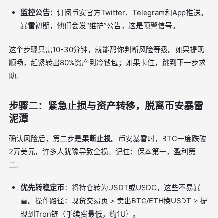
监控公告
：订阅币安官方Twitter、Telegram和App推送。
暴雷初期，他们会发“维护”公告，这是预警信号。
这个步骤只需10-30分钟，就能帮你判断风险等级。如果提现
顺畅，赶紧转出80%资产到冷钱包；如果卡住，跳到下一步求
助。
步骤二：紧急止损与资产转移，脱离币安暴雷
泥潭
确认风险后，第二步是
果断止损
。币安暴雷时，BTC一度跌破
2万美元，许多人犹豫导致全损。记住：保本第一，盈利第
二。
优先转稳定币
：将持仓转为USDT或USDC，这些不易暴
雷。操作路径：现货交易页 > 卖出BTC/ETH换USDT > 提
现到Tron链（手续费最低，约1U）。