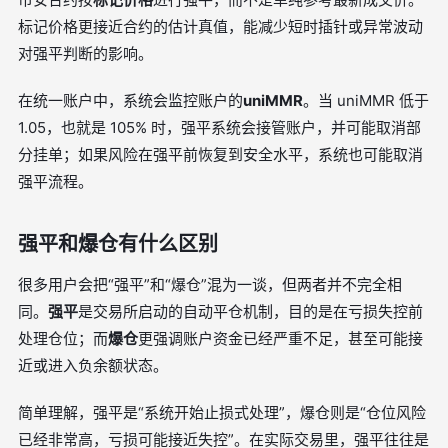
标记价格更接近合约的估计真值，能减少短时插针或异常波动
对强平判断的影响。
在统一账户中，系统会监控账户的
uniMMR
。当 uniMMR 低于
1.05，也就是 105% 时，强平系统会接管账户，并可能取消部
分挂单；如果风险在强平前恢复到安全水平，系统也可能取消
强平流程。
强平和爆仓有什么区别
很多用户会把“强平”和“爆仓”混为一谈，但两者并不完全相
同。
强平
是交易所启动的自动平仓机制，目的是在亏损失控前
处理仓位；而
爆仓
更强调账户资金已经严重不足，甚至可能接
近或进入负余额状态。
简单理解，强平是“系统开始止损式处理”，爆仓则是“仓位风险
已经非常高，亏损可能接近失控”。在实际交易里，强平往往是