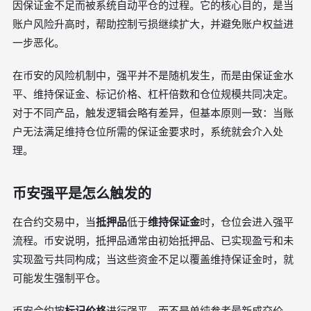
因保证金不足而被系统自动平仓的过程。它的核心目的，是当
账户风险升高时，帮助控制亏损继续扩大，并避免账户权益进
一步恶化。
在币安的风险机制中，强平并不是随机发生，而是由保证金水
平、维持保证金、标记价格、杠杆倍数和仓位规模共同决定。
对于不同产品，触发逻辑会略有差异，但基本原则一致：当账
户无法满足维持仓位所需的保证金要求时，系统就会介入处
理。
币安强平是怎么触发的
在合约交易中，当
抵押品
低于
维持保证金
时，仓位会进入强平
流程。币安说明，抵押品通常由初始抵押品、已实现盈亏和未
实现盈亏共同构成；当这些资金不足以覆盖维持保证金时，就
可能发生强制平仓。
币安合约按
标记价格
进行强平，而不是单纯参考最新成交价。