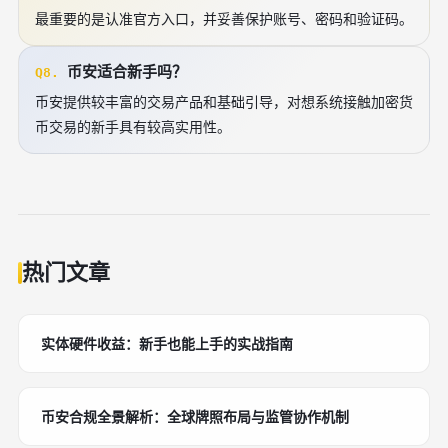
最重要的是认准官方入口，并妥善保护账号、密码和验证码。
币安适合新手吗？
Q8.
币安提供较丰富的交易产品和基础引导，对想系统接触加密货
币交易的新手具有较高实用性。
热门文章
实体硬件收益：新手也能上手的实战指南
币安合规全景解析：全球牌照布局与监管协作机制