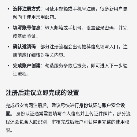
选择注册方式
：可使用邮箱或手机号注册，很多新用户更
倾向于使用常用邮箱。
填写账号信息
：输入邮箱或手机号、设置登录密码，并完
成基础验证。
确认邀请码
：部分注册流程会出现推荐信息填写入口，注
册前应仔细核对相关内容。
完成账户创建
：勾选服务条款后提交，即可进入下一步验
证流程。
注册后建议立即完成的设置
完成币安官网注册后，建议尽快进行
身份认证
与
账户安全设
置
。 身份认证通常需要填写个人信息并上传证件照片，部分流
程还会包含人脸识别，审核完成后账户可获得更完整的使用权
限。