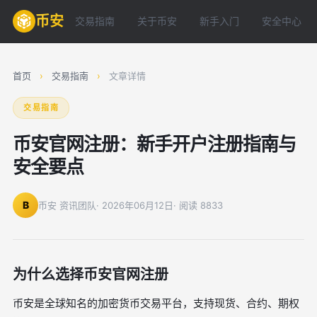
币安
交易指南
关于币安
新手入门
安全中心
首页
›
交易指南
›
文章详情
交易指南
币安官网注册：新手开户注册指南与
安全要点
B
币安 资讯团队
· 2026年06月12日
· 阅读 8833
为什么选择币安官网注册
币安是全球知名的加密货币交易平台，支持现货、合约、期权