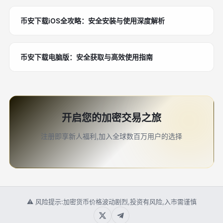
币安下载iOS全攻略：安全安装与使用深度解析
币安下载电脑版：安全获取与高效使用指南
开启您的加密交易之旅
注册即享新人福利,加入全球数百万用户的选择
⚠ 风险提示:加密货币价格波动剧烈,投资有风险,入市需谨慎