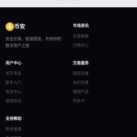
市场资讯
币安
交易指南
安全交易，极速提现，开启你的
行情中心
数字资产之旅
用户中心
交易服务
关于币安
现货交易
新手入门
合约交易
安全中心
理财产品
使用协议
币安卡
支持帮助
新手指南