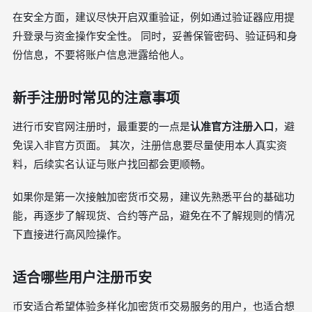
在安全方面，建议尽快开启双重验证，例如通过验证器应用提
升登录与资金操作安全性。 同时，妥善保管密码、验证码和身
份信息，不要将账户信息泄露给他人。
新手注册时常见的注意事项
进行币安官网注册时，最重要的一点是
认准官方注册入口
，避
免误入非官方页面。 其次，注册信息要尽量使用本人真实资
料，后续实名认证与账户找回都会更顺畅。
如果你是第一次接触加密货币交易，建议先熟悉平台的基础功
能，再逐步了解现货、合约等产品，避免在不了解规则的情况
下直接进行高风险操作。
适合哪些用户注册币安
币安适合希望体验多样化加密货币交易服务的用户，也适合想