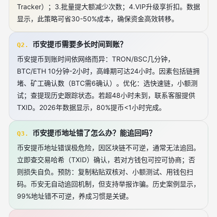
Tracker）；3.批量提大额减少次数；4.VIP升级享折扣。数据
显示，此策略可省30-50%成本，确保资金高效转移。
币安提币需要多长时间到账？
Q2.
币安提币到账时间依网络而异：TRON/BSC几分钟，
BTC/ETH 10分钟-2小时，高峰期可达24小时。因素包括链拥
堵、矿工确认数（BTC需6确认）。优化：选快速链，小额测
试；查提现历史跟踪状态。若超48小时未到，联系客服提供
TXID。2026年数据显示，80%提币<1小时完成。
币安提币地址错了怎么办？能追回吗？
Q3.
币安提币地址错误极危险，因区块链不可逆，通常无法追回。
立即查交易哈希（TXID）确认，若对方钱包可控可协商；否
则损失自负。预防：复制粘贴双核对、小额测试、用钱包扫
码。币安无自动追回机制，但支持举报诈骗。历史案例显示，
99%地址错不可逆，养成习惯是关键。