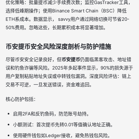
优化策略：批量提币减少手续费次数；监控GasTracker工具，
选择低峰期操作；使用Binance Smart Chain（BSC）降低
ETH系成本。数据显示， savvy用户通过网络切换可节省20-
50%费用。忽略这些，长期累积成本将显著增加。
币安提币安全风险深度剖析与防护措施
尽管币安安全记录良好，但
币安提币
仍面临黑客攻击、地址错
误和钓鱼诈骗等风险。2025年多起事件显示，90%的损失源于
用户复制粘贴地址失误或中转钱包漏洞。深度风险评估：链上
交易不可逆，一旦发送错误，资金难追回。
核心防护包括：
启用2FA和反钓鱼码，防范账号劫持。
小额测试：首次提币先转0.01等值确认地址正确。
使用硬件钱包如Ledger接收，避免热钱包风险。