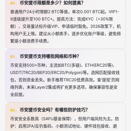
币安提币限额是多少？如何提高？
Q4.
普通用户24小时限额2 BTC等值，单次0.001 BTC起。VIP1-
9逐级提升至100 BTC+。提高方法：完成KYC（+30%限
额）、交易量达标升级VIP、申请临时豁免。2026政策下，机
构用户无上限。建议从小额练手，逐步优化账户等级，避免频
繁提小额浪费手续费。
币安提币支持哪些网络和币种？
Q5.
币安支持500+币种，主流如BTC(多链)、ETH(ERC20等)、
USDT(TRC20/BEP20/ERC20/Polygon)等。选网匹配接收钱
包，否则资金丢失。新手推荐TRC20低费高效。查'提现'页网
络列表，未来Layer2集成将扩充更多选项，确保兼容性是安
全前提。
币安提币安全吗？有哪些防护技巧？
Q6.
币安安全系数高（SAFU基金保障），但用户端风险为主。防
护：启用2FA/反钓鱼码、小额测试地址、硬件钱包接收、避