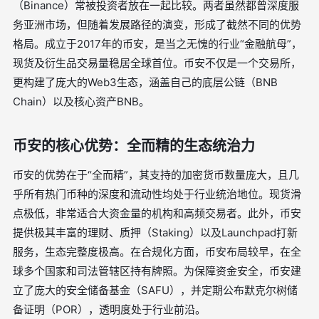
（Binance）常被投资者放在一起比较。两者虽然都曾深度服
务亚洲市场，但随着发展路径的演变，形成了截然不同的优势
格局。成立于2017年的币安，是当之无愧的行业“金融航母”，
现货及衍生品交易量稳居全球首位。币安不仅是一个交易所，
更构建了庞大的Web3生态，涵盖自己的底层公链（BNB
Chain）以及核心资产BNB。
币安的核心优势：全而精的生态统治力
币安的优势在于“全而精”，其支持的加密货币数量庞大，且几
乎所有热门币种的深度和流动性均处于行业统治地位。现货滑
点极低，非常适合大资金量的机构和高频交易者。此外，币安
提供极其丰富的理财、质押（Staking）以及Launchpad打新
服务，生态完整度极高。在合规化方面，币安布局较早，在全
球多个国家和司法管辖区持有牌照。为保障资金安全，币安建
立了庞大的安全储备基金（SAFU），并定期公布默克尔树储
备证明（POR），透明度处于行业前沿。