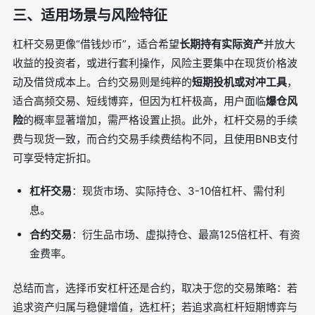
三、适用场景与风险特征
杠杆交易更像“借钱炒币”，适合希望
长期持有实际资产
并放大
收益的投资者，或进行套利操作，风险主要集中在现货价格波
动及借贷成本上。合约交易则是纯粹的
短期投机或对冲工具
，
适合高频交易、短线博弈，但因为杠杆极高，用户面临
爆仓风
险
的概率显著增加，需严格设置止损。此外，杠杆交易的手续
费与现货一致，而合约交易手续费结构不同，且使用BNB支付
可享受特定折扣。
杠杆交易
：现货市场、实际持仓、3-10倍杠杆、需付利
息。
合约交易
：衍生品市场、虚拟持仓、最高125倍杠杆、有资
金费率。
总结而言，选择币安杠杆还是合约，取决于您的交易策略：若
追求资产归属与稳健增值，选杠杆；若追求高杠杆短期博弈与