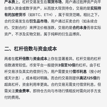
产本质
上。杠杆交易发生在
现货市场
，用户通过抵押资产向平
台借入资金或数字资产，从而放大现货持仓，交易的是
实际持
有的加密货币
（如BTC、ETH），属于现货范畴。相比之下，
合约交易发生在
衍生品市场
，用户通过买卖合约（如永续合
约、交割合约）来押注价格涨跌，交易的是
合约本身
而非实际
资产，不涉及实物交割，属于纯粹的衍生品博弈。
二、杠杆倍数与资金成本
两者在
杠杆倍数
与
资金成本
上存在显著差异。杠杆交易的杠杆
倍数通常较低，币安平台一般提供
3倍至10倍
的杠杆。由于杠
杆交易涉及真实的借贷行为，用户需要支付
借币利息
（按小时
或天计息），成本相对明确。而合约交易则提供
高达125倍
的
超高杠杆，资金利用率更高。合约交易无需支付借贷利息，但
需关注
资金费率
，即持仓方向与市场行情相反时需向对手方支
付的费用。