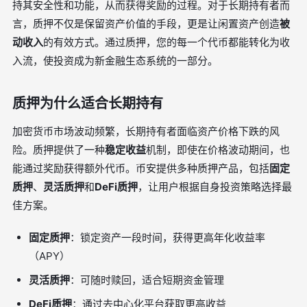
持其安全性和功能，从而获得奖励的过程。对于长期持有者而
言，质押不仅是保留资产价值的手段，更是让闲置资产创造
被
动收入
的有效方式。通过质押，您的每一个代币都能转化为收
入流，使投资成为新金融生态系统的一部分。
质押为什么适合长期持有
加密货币市场波动频繁，长期持有者面临资产价格下跌的风
险。质押提供了一种
稳定收益
机制，即使在价格波动期间，也
能通过奖励获得额外代币。币安提供多种质押产品，包括
固定
质押
、
灵活质押
和
DeFi质押
，让用户根据自身投资策略选择最
佳方案。
固定质押
：锁定资产一段时间，获得更高年化收益率
（APY）
灵活质押
：可随时赎回，适合短期资金管理
DeFi质押
：通过去中心化平台获取更高收益