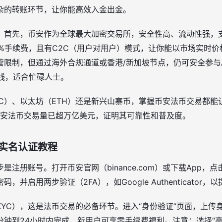
杂的转账环节，让你能高效入金出金。
？首先，币安作为全球最大加密交易所，安全性高、流动性强，
1%手续费，且有C2C（用户对用户）模式，让你能以市场实时
管限制，但通过海外合规通道或香港/新加坡节点，仍可安全参与
在线，适合忙碌人士。
TC）、以太坊（ETH）还是新兴山寨币，掌握币安法币交易都能
，币安法币交易量已超万亿美元，证明其可靠性和普及度。
实名认证教程
是注册账号。打开币安官网（binance.com）或下载App，
并启用两步验证（2FA），如Google Authenticator，
YC），这是法币交易的必备环节。进入“身份验证”页面，上传
分钟到24小时内完成，新用户可享零手续费福利。注意：选择“高