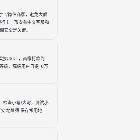
付宝/微信商家，避免大额
银行卡。币安有中文客服和
低调安全是关键。
释放USDT，商家打款到
等级，高级用户日提10万
）。检查小写/大写，测试小
用币安'地址簿'保存常用地