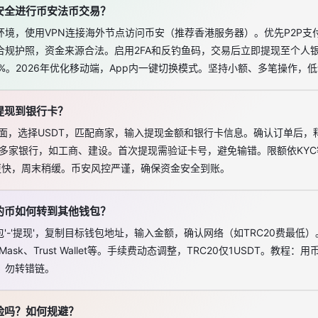
安全进行币安法币交易？
境，使用VPN连接海外节点访问币安（推荐香港服务器）。优先P2P支
合规护照，资金来源合法。启用2FA和反钓鱼码，交易后立即提现至个人
%。2026年优化移动端，App内一键切换模式。坚持小额、多笔操作，
提现到银行卡？
'页面，选择USDT，匹配商家，输入提现金额和银行卡信息。确认订单后，
持多家银行，如工商、建设。首次提现需验证卡号，避免输错。限额依KYC
更快，周末稍缓。币安风控严谨，确保资金安全到账。
的币如何转到其他钱包？
包'-'提现'，复制目标钱包地址，输入金额，确认网络（如TRC20费最低
ask、Trust Wallet等。手续费动态调整，TRC20仅1USDT。教程：
，勿转错链。
险吗？如何规避？