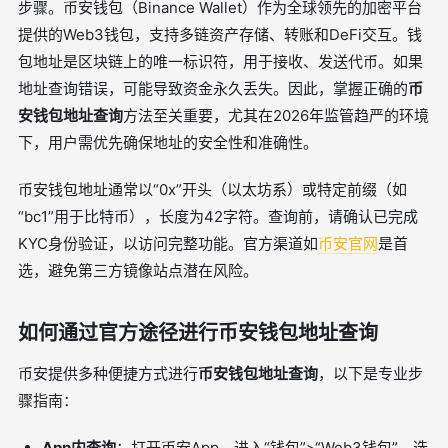
步骤。币安钱包（Binance Wallet）作为全球领先的加密平台
提供的Web3钱包，支持多链资产存储、转账和DeFi交互。钱
包地址是区块链上的唯一标识符，用于接收、发送代币。如果
地址查询错误，可能导致资金永久丢失。因此，掌握正确的
币
安钱包地址查询
方法至关重要，尤其在2026年监管趋严的环境
下，用户需优先确保地址的安全性和准确性。
币安钱包地址通常以“0x”开头（以太坊系）或特定前缀（如
“bc1”用于比特币），长度为42字符。查询前，请确认已完成
KYC身份验证，以访问完整功能。官方渠道如
币安官网
是首
选，避免第三方镜像站点潜在风险。
如何通过官方途径进行币安钱包地址查询
币安提供多种便捷方式进行
币安钱包地址查询
，以下是专业步
骤指南：
App内查询
：打开币安App，进入“钱包”>“Web3钱包”，选