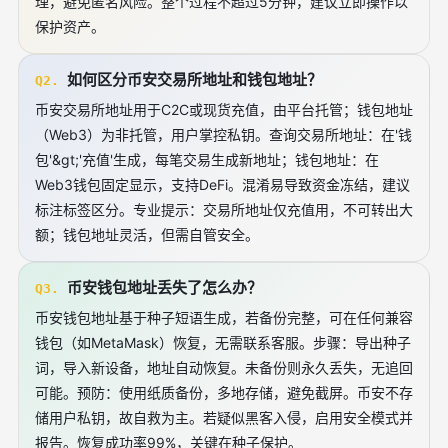
理，避免匿名风险。整个过程不超过5分钟，建议立即操作以
保护资产。
如何区分币安交易所地址和钱包地址？
Q2.
币安交易所地址用于C2C或现货充值，由平台托管；钱包地址
（Web3）为非托管，用户掌控私钥。查询交易所地址：在'钱
包'&gt;'充值'生成，每笔交易生成新地址；钱包地址：在
Web3钱包固定显示，支持DeFi。混淆易导致资金冻结，建议
标注标签区分。专业提示：交易所地址仅充值用，不可转出大
额；钱包地址灵活，但需自管安全。
币安钱包地址丢失了怎么办？
Q3.
币安钱包地址基于种子短语生成，若备份完整，可在任何兼容
钱包（如MetaMask）恢复，无需联系客服。步骤：导出种子
词，导入新设备，地址自动恢复。未备份则永久丢失，无追回
可能。预防：使用纸质备份，多地存储，避免截屏。币安不存
储用户私钥，故自救为主。若疑似黑客入侵，启用安全模式并
报告。恢复成功率99%，关键在种子保护。