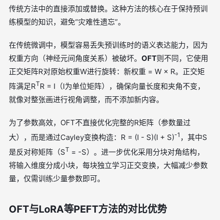
传统方法中的直接添加或替换。这种方法的核心在于保持预训
练模型的知识，避免“灾难性遗忘”。
在传统微调中，模型容易丢失预训练时的语义表达能力，因为
权重方向（神经元间角度关系）被破坏。
OFT
则不同，它使用
正交矩阵R对原始权重W进行旋转：新权重 = W × R。正交矩
T
阵满足R
R = I（I为单位矩阵），确保向量长度和夹角不变，
就像对整张画进行视角调整，而不添加新内容。
为了参数高效，OFT不直接优化完整的R矩阵（参数量过
-1
大），而是通过Cayley变换构造：R = (I - S)(I + S)
，其中S
T
是反对称矩阵（S
= -S）。进一步优化采用分块对角结构，
将输入维度分成小块，每块独立学习正交变换，大幅减少参数
量，仅需训练少量参数即可。
OFT与LoRA等PEFT方法的对比优势