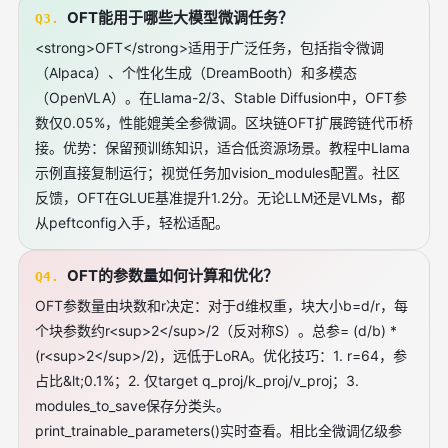
OFT能用于哪些大模型微调任务？
Q3.
<strong>OFT</strong>适用于广泛任务，包括指令微调
（Alpaca）、个性化生成（DreamBooth）和多模态
（OpenVLA）。在Llama-2/3、Stable Diffusion中，OFT参
数仅0.05%，性能媲美全参微调。区块链OFT扩展跨链代币桥
接。优势：保留预训练知识，适合低资源场景。教程中Llama
示例直接复制运行；视觉任务加vision_modules配置。社区
反馈，OFT在GLUE基准提升1.2分。无论LLM还是VLMs，都
从peftconfig入手，轻松适配。
OFT的参数量如何计算和优化？
Q4.
OFT参数量由块数和r决定：对于d维权重，块大小b=d/r，每
个块参数约r<sup>2</sup>/2（反对称S）。总参= (d/b) *
(r<sup>2</sup>/2)，远低于LoRA。优化技巧：1. r=64，参
占比&lt;0.1%；2. 仅target q_proj/k_proj/v_proj；3.
modules_to_save保存分类头。
print_trainable_parameters()实时查看。相比全微调亿级参