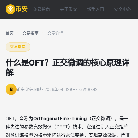
币安
交易指南
关于币安
新手入门
安全中心
首页
›
交易指南
›
文章详情
交易指南
什么是OFT？正交微调的核心原理详
解
B
币安 资讯团队
· 2026年04月29日
· 阅读 8342
OFT，全称为
Orthogonal Fine-Tuning
（正交微调），是一
种先进的参数高效微调（PEFT）技术。它通过引入正交矩阵
对预训练模型的权重矩阵进行乘法变换，实现高效微调，而非