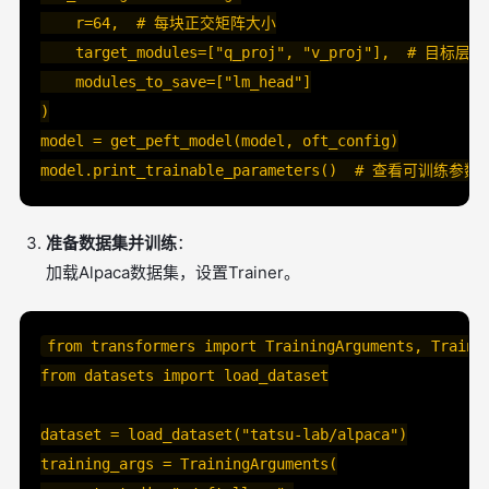
    r=64,  # 每块正交矩阵大小

    target_modules=["q_proj", "v_proj"],  # 目标层

    modules_to_save=["lm_head"]

)

model = get_peft_model(model, oft_config)

准备数据集并训练
：
加载Alpaca数据集，设置Trainer。
from transformers import TrainingArguments, Trainer
from datasets import load_dataset

dataset = load_dataset("tatsu-lab/alpaca")

training_args = TrainingArguments(
