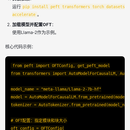
运行
pip install peft transformers torch datasets
。
accelerate
加载模型并配置OFT
：
使用Llama-2作为示例。
核心代码示例：
from peft import OFTConfig, get_peft_model

from transformers import AutoModelForCausalLM, AutoT
model_name = "meta-llama/Llama-2-7b-hf"

model = AutoModelForCausalLM.from_pretrained(model_n
tokenizer = AutoTokenizer.from_pretrained(model_name
# OFT配置：指定模块和块大小

oft_config = OFTConfig(
