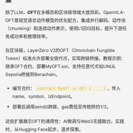
展
除了LLM，
OFT
在多模态和区块链领域大放异彩。OpenVLA-
OFT是视觉语言动作模型的优化配方，集成并行解码、动作块
（chunking）和连续动作表示，使用L1回归目标，提升下游任
务成功率和推理效率。
在区块链，LayerZero V2的OFT（Omnichain Fungible
Token）标准允许部署全链代币，实现跨链桥接。教程示例：
继承OFT合约，部署MyOFT.sol，支持任意代币如UNI从
Sepolia桥接到Berachain。
编写合约：
，传入
contract MyOFT is OFT { ... }
name、symbol、lzEndpoint。
部署后调用send()跨链，gas费低至传统桥的1/3。
这些扩展展示OFT的通用性：AI微调与Web3无缝融合。实践
时，从Hugging Face起步，逐步探索。