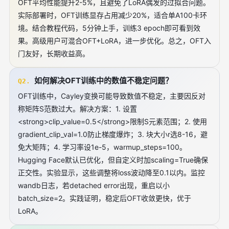
OFT平均性能提升2-5%，且避免了LoRA偶发的过拟合问题。
实际部署时，OFT训练显存占用减少20%，适合单A100卡环
境。结合教程代码，5分钟上手，训练3 epoch即可看到效
果。高级用户可混合OFT+LoRA，进一步优化。总之，OFT入
门友好，长期收益高。
如何解决OFT训练中的数值不稳定问题？
Q2.
OFT训练中，Cayley变换可能导致数值不稳定，主要因反对
称矩阵S范数过大。解决方案：1. 设置
<strong>clip_value=0.5</strong>限制S元素范围；2. 使用
gradient_clip_val=1.0防止梯度爆炸；3. 块大小r选8-16，避
免大矩阵；4. 学习率设1e-5，warmup_steps=100。
Hugging Face默认已优化，但自定义时加scaling=True确保
正交性。实验显示，这些调整将loss波动降至0.1以内。监控
wandb日志，若detached error出现，重启以小
batch_size=2。实践证明，稳定后OFT收敛更快，优于
LoRA。