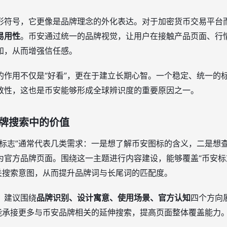
形符号，它更像是品牌理念的外化表达。对于加密货币交易平台
易用性
。币安通过统一的品牌视觉，让用户在接触产品页面、行
知，从而增强信任感。
的作用不仅是“好看”，更在于建立长期心智。一个稳定、统一的
致性，这也是币安能够形成全球辨识度的重要原因之一。
品牌搜索中的价值
安标志”通常代表几类需求：一是想了解币安图标的含义，二是想
官方品牌页面。围绕这一主题进行内容建设，能够覆盖“币安标志是
”等相关搜索意图，从而提升品牌词与长尾词的匹配度。
，建议围绕
品牌识别、设计寓意、使用场景、官方认知
四个方向
也能承接更多与币安品牌相关的延伸搜索，提高页面整体覆盖能力