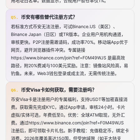
用地址白名单。数据显示，合规用户锁仓率仅1%。
币安有哪些替代注册方式？
Q5.
若标准方式币安无法注册，可试Binance.US（美区）、
Binance Japan（日区）或TR版本。企业用户用机构通道，
审核更快。P2P注册需邀请码，成功率70%。移动端App优于
网页，避开浏览器插件冲突。专属链接
https://www.binance.com/join?ref=F0M49WJS 是最高效
路径，附20%费减与100美元奖励。注意：镜像站风险高，易
钓鱼。未来，Web3钱包登录或成主流，无需传统注册。
币安Visa卡如何获取，需要注册吗？
Q6.
币安Visa卡是注册用户的专属福利，支持USDT等加密直接消
费。获取需先完成KYC，通过App申请，审核24小时。卡片
虚拟/实体可选，年费低至0。优势：全球ATM取现，无外汇
费。通过https://www.binance.com/join?ref=F0M49WJS
注册后，即可领取卡片礼包。新手教程：充值稳定币，绑定卡
消费。2026年覆盖率达150国，但受地域限（如无大陆支