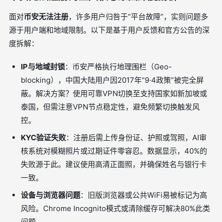
面对
币安无法注册
，许多用户归咎于“平台故障”，实则问题多
源于用户端和地域限制。以下是基于用户反馈和官方公告的深
度拆解：
IP与地域封锁
：币安严格执行地理围栏（Geo-
blocking），中国大陆用户因2017年“9·4政策”被完全屏
蔽。解决方案？使用可靠VPN切换至支持国家如新加坡或
泰国，但需注意VPN节点稳定性，避免频繁切换触发风
控。
KYC验证失败
：注册后需上传身份证、护照或驾照，AI审
核系统对模糊照片或过期证件零容忍。数据显示，40%的
失败源于此。建议使用高清正面照，并确保姓名与银行卡
一致。
设备与浏览器问题
：旧版浏览器或公共WiFi易被标记为高
风险。Chrome Incognito模式或清除缓存可解决80%此类
问题。