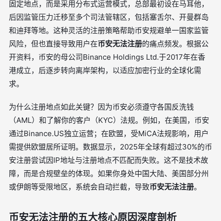
固定地点，而是采用分布式运营模式，总部最初设在马耳他，
后因监管压力迁移至多个司法管辖区，包括塞舌尔、开曼群岛
和迪拜等地。这种灵活的注册策略帮助币安规避单一国家监管
风险，但也直接导致用户在
币安无法注册
的痛点频发。根据公
开资料，币安的母公司Binance Holdings Ltd.于2017年在香
港成立，后逐步转向离岸架构，以适应加密行业的全球化需
求。
为什么注册地点如此关键？因为币安必须遵守各国反洗钱
（AML）和了解你的客户（KYC）法规。例如，在美国，币安
通过Binance.US独立运营；在欧盟，受MiCA法规影响，用户
需提供欧盟居所证明。数据显示，2025年全球有超过30%的币
安注册尝试因IP地址与注册地点不匹配而失败。这不是技术故
障，而是合规壁垒的体现。如果你身处中国大陆、美国部分州
或伊朗等受限地区，系统会自动拦截，导致
币安无法注册
。
币安无法注册的五大核心原因深度剖析