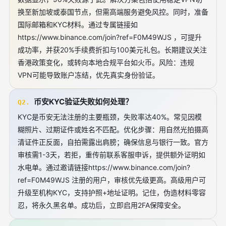
换至新加坡或泰国节点，但需高端服务避免风控。同时，准备
国际邮箱和KYC材料。通过专属链接如
https://www.binance.com/join?ref=F0M49WJS ，可提升
成功率，并获20%手续费折扣与100美元礼包。长期建议关注
香港政策变化，或转向本地合规平台如火币。风险：违规
VPN可能导致账户冻结，优先真实身份验证。
币安KYC验证失败如何处理？
Q2.
KYC是币安无法注册的主要瓶颈，失败率达40%。常见因模
糊照片、过期证件或姓名不匹配。优化步骤：用自然光拍摄高
清证件正反面，自拍需露出肩膀；确保信息与银行一致。官方
审核需1-3天，若拒，重传前联系客服申诉，提供额外证明如
水电单。通过邀请链接https://www.binance.com/join?
ref=F0M49WJS 注册的用户，审核优先级更高。高级用户可
升级至机构KYC，支持护照+地址证明。记住，伪造材料零容
忍，将永久黑名单。成功后，立即启用2FA保障安全。