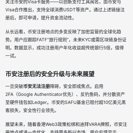
关注币安的Visa卡服务——以创新支付工具闻名，由币安与
Visa合作推出，支持全球消费USDT等资产。通过上述链接注
册后，即可申请，提升资金流动性。
从长远看，币安注册地点的多变反映了加密监管的全球化趋
势。用户应跟踪FATF“旅行规则”，未来KYC或需区块链身份证
明。数据显示，成功注册用户年化收益超传统银行5倍，值得
一试。
币安注册后的安全升级与未来展望
一旦突破
币安无法注册
障碍，安全即成焦点。启用
2FA（Google Authenticator优先）、反钓鱼码，并分散资产
至硬件钱包如Ledger。币安的SAFU基金已赔付超10亿美元黑
客损失，安全性行业领先。
展望未来，随着香港Web3政策松绑和迪拜VARA牌照，币安注
册地点或进一步优化，支持更多新兴市场。用户反馈显示，