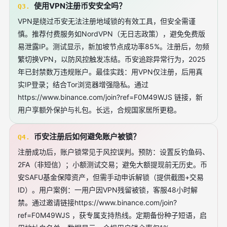
使用VPN注册币安安全吗？
Q3.
VPN是绕过币安无法注册地域锁的有效工具，但安全需谨
慎。推荐付费服务如NordVPN（无日志政策），避免免费版
易泄露IP。测试显示，新加坡节点成功率85%。注册后，勿频
繁切换VPN，以防风控触发冻结。币安追踪异常行为，2025
年已封禁数万违规账户。最佳实践：用VPN仅注册，后用真
实IP登录；结合Tor浏览器增强隐私。通过
https://www.binance.com/join?ref=F0M49WJS 链接，新
用户享额外保护与礼包。长远，合规国家居所更稳。
币安注册后如何避免账户被锁？
Q4.
注册成功后，账户锁常见于风控误判。预防：设置反钓鱼码、
2FA（非短信）；小额测试交易；避免大额提现前无历史。币
安SAFU基金保障资产，但需手动申诉解锁（提供截图+交易
ID）。用户案例：一用户因VPN残留被锁，客服48小时解
禁。通过邀请链接https://www.binance.com/join?
ref=F0M49WJS ，获专属支持热线。定期备份种子短语，启