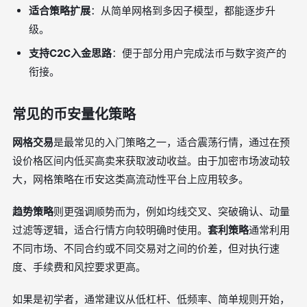
适合策略扩展
：从简单网格到多因子模型，都能逐步升
级。
支持C2C入金思路
：便于部分用户完成法币与数字资产的
衔接。
常见的币安量化策略
网格交易
是最常见的入门策略之一，适合震荡行情，通过在预
设价格区间内低买高卖来获取波动收益。由于加密市场波动较
大，网格策略在币安这类高流动性平台上应用较多。
趋势策略
则更强调顺势而为，例如均线交叉、突破确认、动量
过滤等逻辑，适合行情方向较明确时使用。
套利策略
通常利用
不同市场、不同合约或不同交易对之间的价差，但对执行速
度、手续费和风控要求更高。
如果是初学者，通常建议从低杠杆、低频率、简单规则开始，