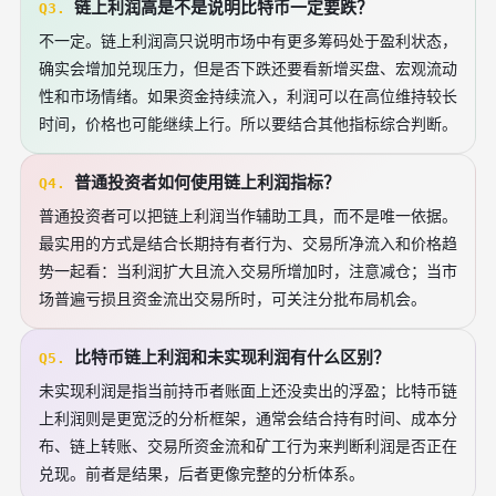
链上利润高是不是说明比特币一定要跌？
Q3.
不一定。链上利润高只说明市场中有更多筹码处于盈利状态，
确实会增加兑现压力，但是否下跌还要看新增买盘、宏观流动
性和市场情绪。如果资金持续流入，利润可以在高位维持较长
时间，价格也可能继续上行。所以要结合其他指标综合判断。
普通投资者如何使用链上利润指标？
Q4.
普通投资者可以把链上利润当作辅助工具，而不是唯一依据。
最实用的方式是结合长期持有者行为、交易所净流入和价格趋
势一起看：当利润扩大且流入交易所增加时，注意减仓；当市
场普遍亏损且资金流出交易所时，可关注分批布局机会。
比特币链上利润和未实现利润有什么区别？
Q5.
未实现利润是指当前持币者账面上还没卖出的浮盈；比特币链
上利润则是更宽泛的分析框架，通常会结合持有时间、成本分
布、链上转账、交易所资金流和矿工行为来判断利润是否正在
兑现。前者是结果，后者更像完整的分析体系。