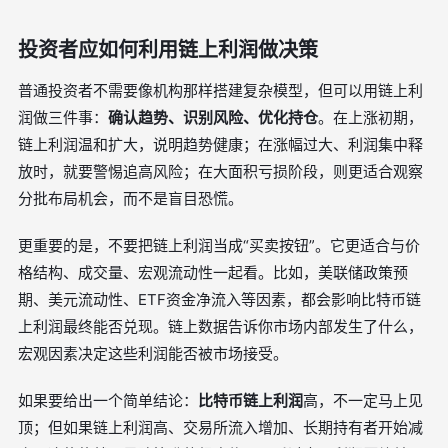
投资者应如何利用链上利润做决策
普通投资者不需要像机构那样搭建复杂模型，但可以用链上利
润做三件事：
确认趋势、识别风险、优化持仓
。在上涨初期，
链上利润温和扩大，说明趋势健康；在涨幅过大、利润集中释
放时，就要警惕追高风险；在大面积亏损阶段，则更适合观察
分批布局机会，而不是盲目恐慌。
更重要的是，不要把链上利润当成“买卖按钮”。它更适合与价
格结构、成交量、宏观流动性一起看。比如，美联储政策预
期、美元流动性、ETF资金净流入等因素，都会影响比特币链
上利润最终能否兑现。链上数据告诉你市场内部发生了什么，
宏观因素决定这些利润能否被市场接受。
如果要给出一个简单结论：
比特币链上利润
高，不一定马上见
顶；但如果链上利润高、交易所流入增加、长期持有者开始减