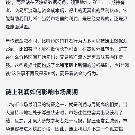
钱”，而是站在区块链数据视角，观察地址、矿工、长期持有
者、交易所流动与资金成本后，得出的更真实的盈利状态。它
能帮助我们判断：当前市场里的利润，是已经兑现的，还是只
是账面浮盈。
与传统金融不同，比特币的持有者行为大多可以被链上数据观
察到。比如某些地址在低位长期积累，在高位分批转出；矿工
在什么价格区间开始卖出；交易所净流入是否意味着抛压增
强。这些数据共同构成了
比特币链上利润
的分析基础，也让“赚
钱”这件事不再只是看K线，而是看资金与行为。
链上利润如何影响市场周期
比特币市场最明显的特征之一，就是利润与周期高度相关。当
大量持币地址处于浮盈状态时，市场往往更容易出现获利了
结；反之，如果大多数参与者处于亏损，抛压通常会减弱，市
场更容易进入筑底阶段。因此，链上利润并不是一个孤立指