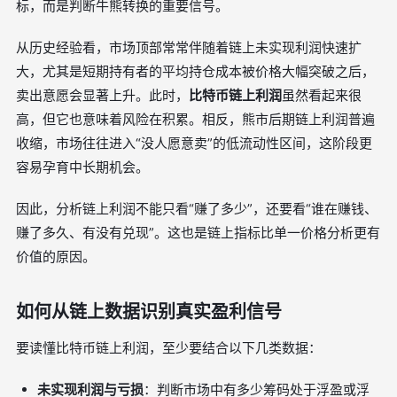
标，而是判断牛熊转换的重要信号。
从历史经验看，市场顶部常常伴随着链上未实现利润快速扩
大，尤其是短期持有者的平均持仓成本被价格大幅突破之后，
卖出意愿会显著上升。此时，
比特币链上利润
虽然看起来很
高，但它也意味着风险在积累。相反，熊市后期链上利润普遍
收缩，市场往往进入“没人愿意卖”的低流动性区间，这阶段更
容易孕育中长期机会。
因此，分析链上利润不能只看“赚了多少”，还要看“谁在赚钱、
赚了多久、有没有兑现”。这也是链上指标比单一价格分析更有
价值的原因。
如何从链上数据识别真实盈利信号
要读懂比特币链上利润，至少要结合以下几类数据：
未实现利润与亏损
：判断市场中有多少筹码处于浮盈或浮