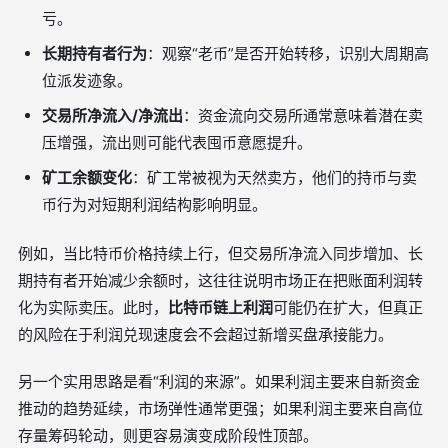
亏。
长期持有者行为
：观察“老币”是否开始转移，识别大周期高
位派发迹象。
交易所净流入/净流出
：资金流向交易所通常意味着潜在卖
压增强，流出则可能代表囤币意愿提升。
矿工余额变化
：矿工常被视为天然卖方，他们的持币与卖
币行为对短期利润结构影响明显。
例如，当比特币价格持续上行，但交易所净流入同步增加、长
期持有者开始减少余额时，这往往说明市场正在把账面利润转
化为实际卖压。此时，
比特币链上利润
可能仍在扩大，但真正
的风险在于利润兑现速度会不会超过新增买盘承接能力。
另一个实用思路是看“利润的来源”。如果利润主要来自新资金
推动的趋势延续，市场弹性通常更强；如果利润主要来自高位
存量筹码轮动，则更容易演变成阶段性顶部。